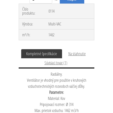
Číslo
0114
produktu:
Výrobca:
Multi-VAC
m³/h:
1462
Kompletné špecifikácie
Na stiahnutie
Súvisiaci tovar (1)
Radiálny.
Ventilátor je vhodný pre použitie v kruhových
vzduchotechnických rozvodoch väčšej dĺžky.
Parametre:
Material: Kov
Pripojovací rozmer: Ø 314
Max. prietok vzduchu: 1462 m
3
/h