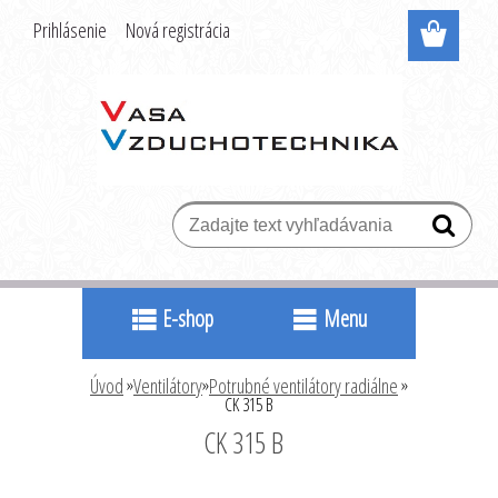
Prihlásenie
Nová registrácia
E-shop
Menu
Úvod
»
Ventilátory
»
Potrubné ventilátory radiálne
»
CK 315 B
CK 315 B