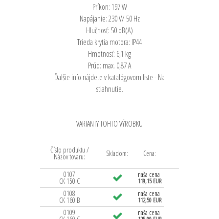
Príkon: 197 W
Napájanie: 230 V/ 50 Hz
Hlučnosť: 50 dB(A)
Trieda krytia motora: IP44
Hmotnosť: 6,1 kg
Prúd: max. 0,87 A
Ďalšie info nájdete v katalógovom liste - Na
stiahnutie.
VARIANTY TOHTO VÝROBKU
Číslo produktu /
Skladom:
Cena:
Názov tovaru:
0107
naša cena
CK 150 C
119,15 EUR
0108
naša cena
CK 160 B
112,50 EUR
0109
naša cena